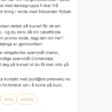
obba med dansegruppa Frikar frå
 om kring i verda med Alexander Rybak
sken deltek på kurset får de ein
- og du skriv då inn rabattkoda
 en promo-kode, legg den inn her".
talinga er gjennomført.
e obligatorike spørsmål (namn,
rivillige spørsmål (romønskje,
t deg på kurset vil du få meir info på
n ta kontakt med post@strunkeveko.no
 forhindrar ein i å kome på kurs.
hilme
valdres