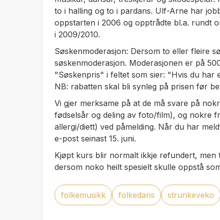
to i halling og to i pardans. Ulf-Arne har j
oppstarten i 2006 og opptrådte bl.a. rundt
i 2009/2010.
Søskenmoderasjon: Dersom to eller fleire sø
søskenmoderasjon. Moderasjonen er på 500,
"Søskenpris" i feltet som sier: "Hvis du har
NB: rabatten skal bli synleg på prisen
før
be
Vi gjer merksame på at de må svare på nokr
fødselsår og deling av foto/film), og nokre f
allergi/diett) ved påmelding. Når du har meld
e-post seinast 15. juni.
Kjøpt kurs blir normalt ikkje refundert, me
dersom noko heilt spesielt skulle oppstå som
folkemusikk
folkedans
strunkeveko