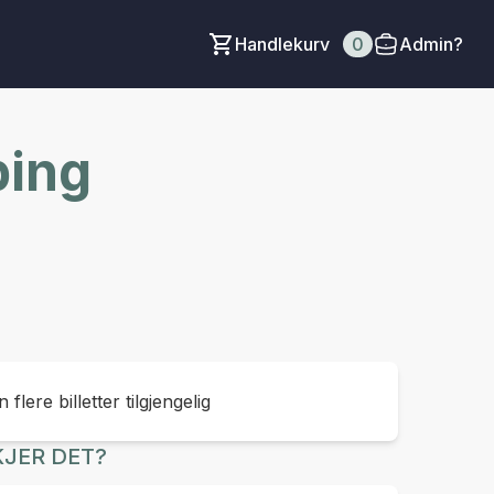
Handlekurv
0
Admin?
ping
 flere billetter tilgjengelig
JER DET?