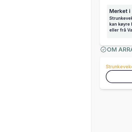
Merket i
Strunkeveko
kan køyre h
eller frå V
OM ARR
Strunkevek