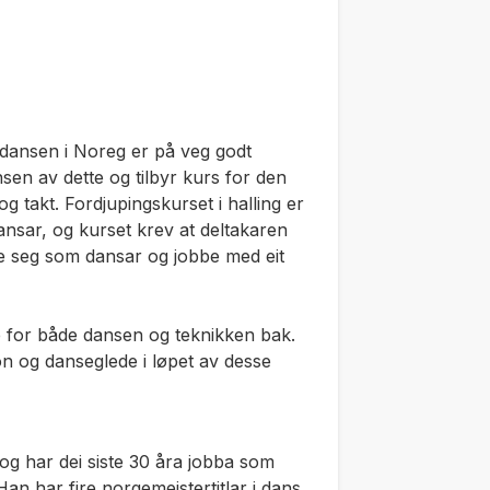
ngdansen i Noreg er på veg godt
en av dette og tilbyr kurs for den
g takt. Fordjupingskurset i halling er
nsar, og kurset krev at deltakaren
le seg som dansar og jobbe med eit
se for både dansen og teknikken bak.
on og danseglede i løpet av desse
og har dei siste 30 åra jobba som
an har fire norgemeistertitlar i dans,