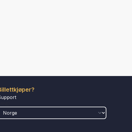
Billettkjøper?
Support
LAND