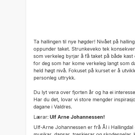
Ta hallingen til nye høgder! Nivået på halli
oppunder taket. Strunkeveko tek konsekvens
som verkeleg byrjar å få taket på både kast o
for deg som har kome verkeleg langt som da
held høgt nivå. Fokuset på kurset er å utvik
personleg uttrykk.
Du lyt vera over fjorten år og ha ei interes
Har du det, lovar vi store mengder inspirasj
dagane i Valdres.
Lærar:
Ulf Arne Johannessen!
Ulf-Arne Johannessen er frå Ål i Hallingdal 
musikar, dansar, treskjerar og skodespelar. H