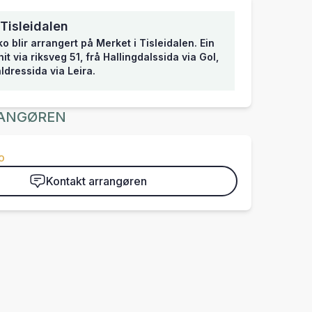
 Tisleidalen
 blir arrangert på Merket i Tisleidalen. Ein
it via riksveg 51, frå Hallingdalssida via Gol,
aldressida via Leira.
ANGØREN
o
Kontakt arrangøren