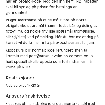
har en promo-kode, legg den inn her". NB: rabatten
skal bli synleg på prisen
før
betalinga er
gjennomført.
Vi gjer merksame på at de må svare på nokre
obligatorike spørsmål (namn, fødselsår og deling av
foto/film), og nokre frivillige spørsmål (romønskje,
allergi/diett) ved påmelding. Når du har meldt deg på
kurset vil du få meir info på e-post seinast 15. juni.
Kjøpt kurs blir normalt ikkje refundert, men ta
kontakt med post@strunkeveko.no dersom noko
heilt spesielt skulle oppstå som forhindrar ein i å
kome på kurs.
Restriksjoner
Aldersgrense 14-20 år.
Ansvarsfraskrivelse
Kjøpt kurs blir normalt ikkje refundert, men ta kontakt med