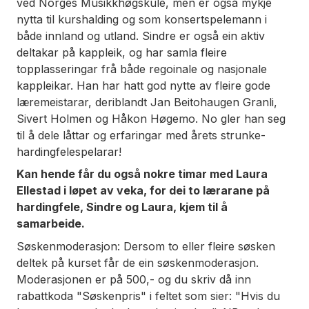
ved Norges Musikkhøgskule, men er også mykje
nytta til kurshalding og som konsertspelemann i
både innland og utland. Sindre er også ein aktiv
deltakar på kappleik, og har samla fleire
topplasseringar frå både regoinale og nasjonale
kappleikar. Han har hatt god nytte av fleire gode
læremeistarar, deriblandt Jan Beitohaugen Granli,
Sivert Holmen og Håkon Høgemo. No gler han seg
til å dele låttar og erfaringar med årets strunke-
hardingfelespelarar!
Kan hende får du også nokre timar med Laura
Ellestad i løpet av veka, for dei to lærarane på
hardingfele, Sindre og Laura, kjem til å
samarbeide.
Søskenmoderasjon: Dersom to eller fleire søsken
deltek på kurset får de ein søskenmoderasjon.
Moderasjonen er på 500,- og du skriv då inn
rabattkoda "Søskenpris" i feltet som sier: "Hvis du